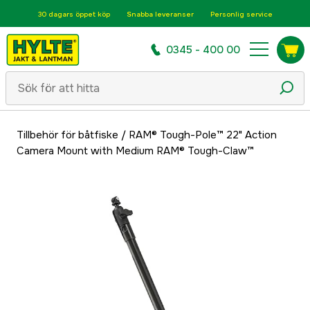
30 dagars öppet köp
Snabba leveranser
Personlig service
0345 - 400 00
Tillbehör för båtfiske
/
RAM® Tough-Pole™ 22" Action
Camera Mount with Medium RAM® Tough-Claw™