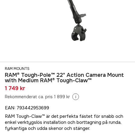
RAM MOUNTS
RAM® Tough-Pole™ 22" Action Camera Mount
with Medium RAM® Tough-Claw™
1 749 kr
Rekommenderat ca. pris 1 899 kr
i
EAN
:
793442953699
RAM Tough-Claw™ är det perfekta fästet för snabb och
enkel verktygslös installation och borttagning på runda,
fyrkantiga och udda skenor och stänger.