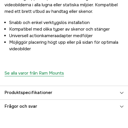
videobilderna i alla lugna eller statiska miljöer. Kompatibel
med ett brett utbud av handtag eller skenor.
Snabb och enkel verktygslös installation
Kompatibel med olika typer av skenor och stänger
Universell actionkameraadapter medföljer
Möjliggör placering högt upp eller på sidan för optimala
videobilder
Se alla varor från Ram Mounts
Produktspecifikationer
Referensnummer
5000097609
Frågor och svar
Tillverkarens artikelnummer
RAP-404-PP12-GOP1