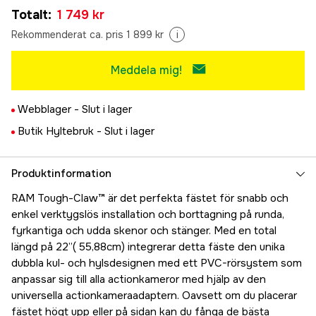
Totalt
:
1 749 kr
Rekommenderat ca. pris 1 899 kr
i
Meddela mig!
Webblager -
Slut i lager
Butik Hyltebruk -
Slut i lager
Produktinformation
RAM Tough-Claw™ är det perfekta fästet för snabb och
enkel verktygslös installation och borttagning på runda,
fyrkantiga och udda skenor och stänger. Med en total
längd på 22”( 55,88cm) integrerar detta fäste den unika
dubbla kul- och hylsdesignen med ett PVC-rörsystem som
anpassar sig till alla actionkameror med hjälp av den
universella actionkameraadaptern. Oavsett om du placerar
fästet högt upp eller på sidan kan du fånga de bästa