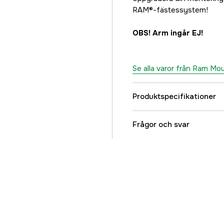
RAM®-fästessystem!
OBS! Arm ingår EJ!
Se alla varor från Ram Mo
Produktspecifikationer
Referensnummer
Frågor och svar
Tillverkarens artikeln
EAN