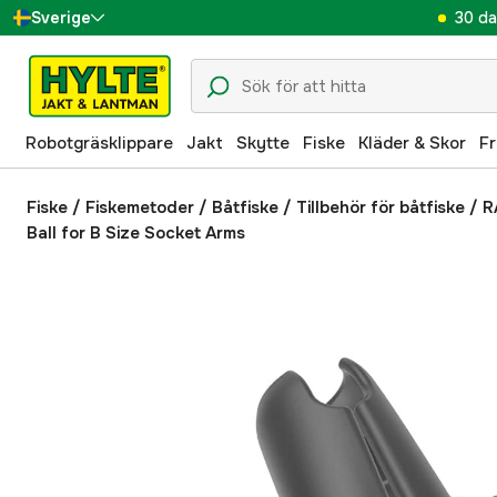
30 da
Sverige
Danmark
Suomi
Robotgräsklippare
Jakt
Skytte
Fiske
Kläder & Skor
Fr
Norge
Deutschland
Fiske
/
Fiskemetoder
/
Båtfiske
/
Tillbehör för båtfiske
/
R
Ball for B Size Socket Arms