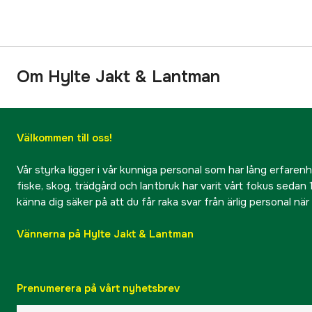
Om Hylte Jakt & Lantman
Välkommen till oss!
Vår styrka ligger i vår kunniga personal som har lång erfarenhet
fiske, skog, trädgård och lantbruk har varit vårt fokus sedan 1
känna dig säker på att du får raka svar från ärlig personal nä
Vännerna på Hylte Jakt & Lantman
Prenumerera på vårt nyhetsbrev