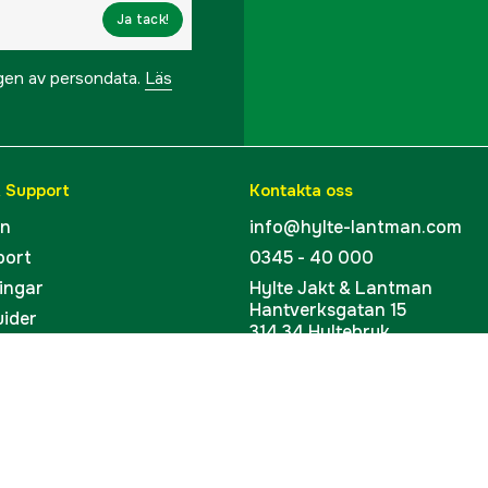
Ja tack!
ngen av persondata.
Läs
& Support
Kontakta oss
en
info@hylte-lantman.com
port
0345 - 40 000
ingar
Hylte Jakt & Lantman
Hantverksgatan 15
uider
314 34 Hyltebruk
kort