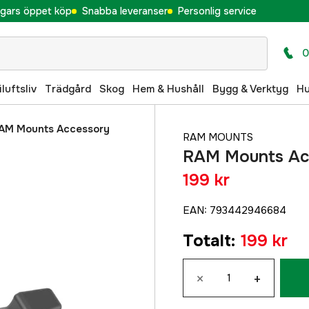
gars öppet köp
Snabba leveranser
Personlig service
0
iluftsliv
Trädgård
Skog
Hem & Hushåll
Bygg & Verktyg
H
AM Mounts Accessory
RAM MOUNTS
RAM Mounts Acc
199 kr
EAN
:
793442946684
Totalt
:
199 kr
×
+