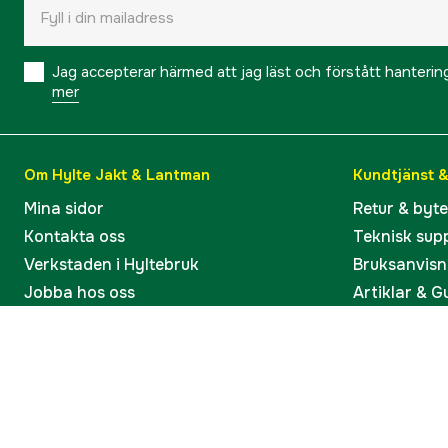
Jag accepterar härmed att jag läst och förstått hanteri
mer
Om Hylte Jakt & Lantman
Kundtjänst 
Mina sidor
Retur & byt
Kontakta oss
Teknisk sup
Verkstaden i Hyltebruk
Bruksanvisn
Jobba hos oss
Artiklar & G
Omdömen och betyg
Varumärken
Våra kataloger
Köp present
Ångra köp