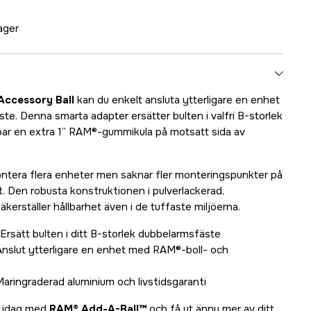
lager
Accessory Ball
kan du enkelt ansluta ytterligare en enhet
äste. Denna smarta adapter ersätter bulten i valfri B-storlek
ar en extra 1” RAM®-gummikula på motsatt sida av
montera flera enheter men saknar fler monteringspunkter på
åt. Den robusta konstruktionen i pulverlackerad,
kerställer hållbarhet även i de tuffaste miljöerna.
Ersätt bulten i ditt B-storlek dubbelarmsfäste
nslut ytterligare en enhet med RAM®-boll- och
aringraderad aluminium och livstidsgaranti
g idag med
RAM® Add-A-Ball™
och få ut ännu mer av ditt