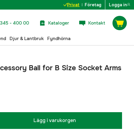
Privat
Företag
Logga in
345 - 400 00
Kataloger
Kontakt
und
Djur & Lantbruk
Fyndhörna
essory Ball for B Size Socket Arms
Lägg i varukorgen