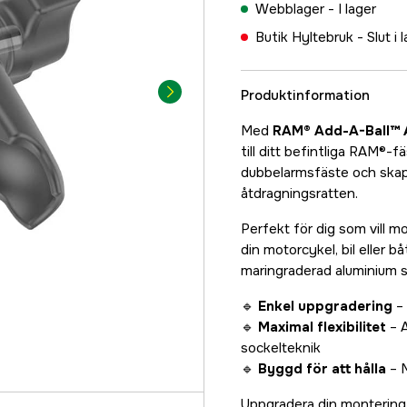
Webblager -
I lager
Butik Hyltebruk -
Slut i 
Produktinformation
Med
RAM® Add-A-Ball™ 
till ditt befintliga RAM®-f
dubbelarmsfäste och skap
åtdragningsratten.
Perfekt för dig som vill 
din motorcykel, bil eller b
maringraderad aluminium sä
🔹
Enkel uppgradering
– 
🔹
Maximal flexibilitet
– A
sockelteknik
🔹
Byggd för att hålla
– M
Uppgradera din monterin