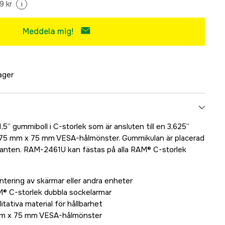
9 kr
i
Meddela mig!
lager
” gummiboll i C-storlek som är ansluten till en 3,625”
t 75 mm x 75 mm VESA-hålmönster. Gummikulan är placerad
kanten. RAM-2461U kan fästas på alla RAM® C-storlek
ntering av skärmar eller andra enheter
M® C-storlek dubbla sockelarmar
itativa material för hållbarhet
mm x 75 mm VESA-hålmönster