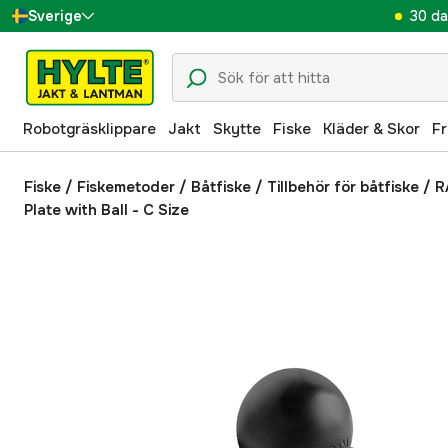
30 da
Sverige
Danmark
Suomi
Robotgräsklippare
Jakt
Skytte
Fiske
Kläder & Skor
Fr
Norge
Deutschland
Fiske
/
Fiskemetoder
/
Båtfiske
/
Tillbehör för båtfiske
/
R
Plate with Ball - C Size