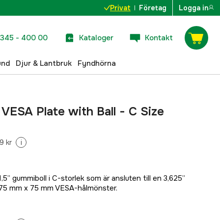
Privat
Företag
Logga in
345 - 400 00
Kataloger
Kontakt
und
Djur & Lantbruk
Fyndhörna
ESA Plate with Ball - C Size
9 kr
i
” gummiboll i C-storlek som är ansluten till en 3,625”
t 75 mm x 75 mm VESA-hålmönster.