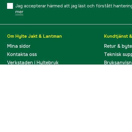
Jag accepterar härmed att jag läst och förstått hanteri
mer
Om Hylte Jakt & Lantman
Kundtjänst 
Mina sidor
Retur & byt
Kontakta oss
Teknisk sup
Verkstaden i Hyltebruk
Bruksanvisn
Jobba hos oss
Artiklar & G
Omdömen och betyg
Varumärken
Våra kataloger
Köp present
Ångra köp