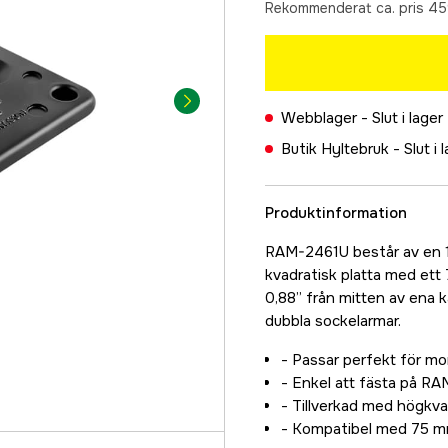
Rekommenderat ca. pris 45
Webblager -
Slut i lager
Butik Hyltebruk -
Slut i 
Produktinformation
RAM-2461U består av en 1,5
kvadratisk platta med et
0,88” från mitten av ena 
dubbla sockelarmar.
- Passar perfekt för mo
- Enkel att fästa på RA
- Tillverkad med högkval
- Kompatibel med 75 