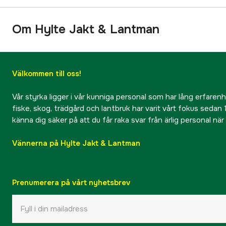
Om Hylte Jakt & Lantman
Välkommen till oss!
Vår styrka ligger i vår kunniga personal som har lång erfarenhet
fiske, skog, trädgård och lantbruk har varit vårt fokus sedan 1
känna dig säker på att du får raka svar från ärlig personal nä
Vännerna på Hylte Jakt & Lantman
Prenumerera på vårt nyhetsbrev