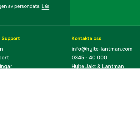
ngen av persondata.
Läs
& Support
Kontakta oss
en
info@hylte-lantman.com
port
0345 - 40 000
ingar
Hylte Jakt & Lantman
Hantverksgatan 15
uider
314 34 Hyltebruk
kort