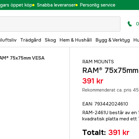
gars öppet köp
Snabba leveranser
Personlig service
0
iluftsliv
Trädgård
Skog
Hem & Hushåll
Bygg & Verktyg
H
AM® 75x75mm VESA
RAM MOUNTS
RAM® 75x75mm V
391 kr
Rekommenderat ca. pris 45
EAN
:
793442024610
RAM-2461U består av en 1,5
kvadratisk platta med et
Totalt
:
391 kr