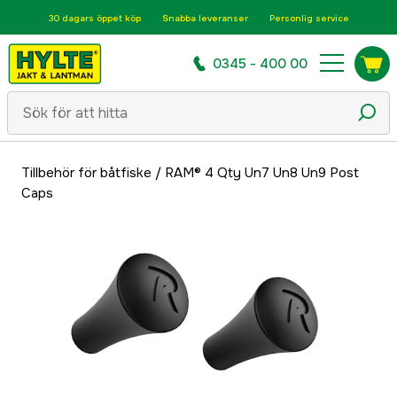
30 dagars öppet köp
Snabba leveranser
Personlig service
0345 - 400 00
Tillbehör för båtfiske
/
RAM® 4 Qty Un7 Un8 Un9 Post
Caps