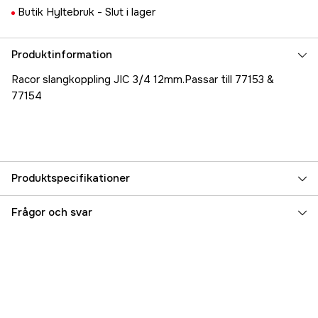
Butik Hyltebruk -
Slut i lager
Produktinformation
Racor slangkoppling JIC 3/4 12mm.Passar till 77153 &
77154
Produktspecifikationer
Referensnummer
5000031306
Frågor och svar
Tillverkarens artikelnummer
4221-08-08
EAN
7393401771529