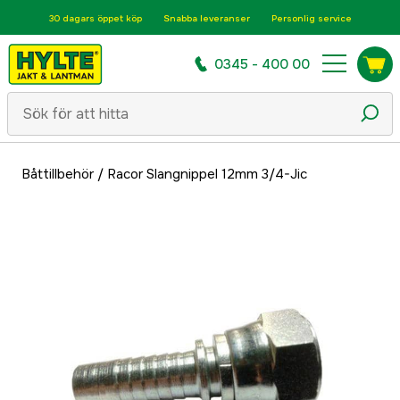
30 dagars öppet köp
Snabba leveranser
Personlig service
0345 - 400 00
Båttillbehör
/
Racor Slangnippel 12mm 3/4-Jic