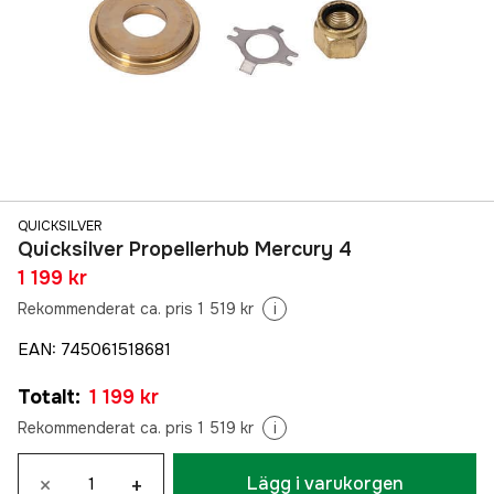
QUICKSILVER
Quicksilver Propellerhub Mercury 4
1 199 kr
Rekommenderat ca. pris 1 519 kr
i
EAN
:
745061518681
Totalt
:
1 199 kr
Rekommenderat ca. pris 1 519 kr
i
×
+
Lägg i varukorgen