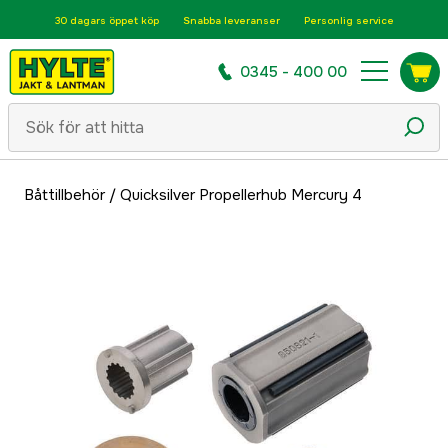
30 dagars öppet köp
Snabba leveranser
Personlig service
0345 - 400 00
Båttillbehör
/
Quicksilver Propellerhub Mercury 4