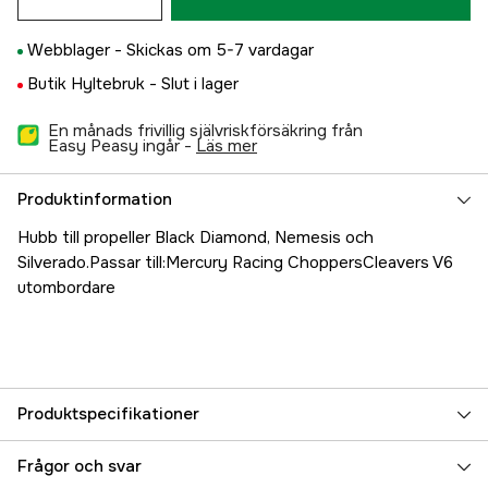
Webblager -
Skickas om 5-7 vardagar
Butik Hyltebruk -
Slut i lager
En månads frivillig självriskförsäkring från
Easy Peasy ingår -
läs mer
Produktinformation
Hubb till propeller Black Diamond, Nemesis och
Silverado.Passar till:Mercury Racing ChoppersCleavers V6
utombordare
Produktspecifikationer
Referensnummer
5000022563
Frågor och svar