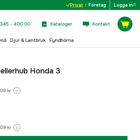
Privat
Företag
Logga in
345 - 400 00
Kataloger
Kontakt
und
Djur & Lantbruk
Fyndhörna
pellerhub Honda 3
09 kr
i
09 kr
i