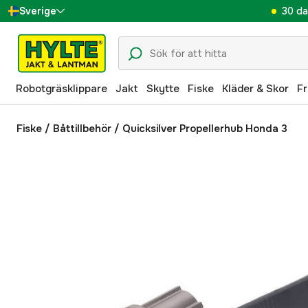
30 da
Sverige
Danmark
Suomi
Robotgräsklippare
Jakt
Skytte
Fiske
Kläder & Skor
Fr
Norge
Deutschland
Fiske
/
Båttillbehör
/
Quicksilver Propellerhub Honda 3