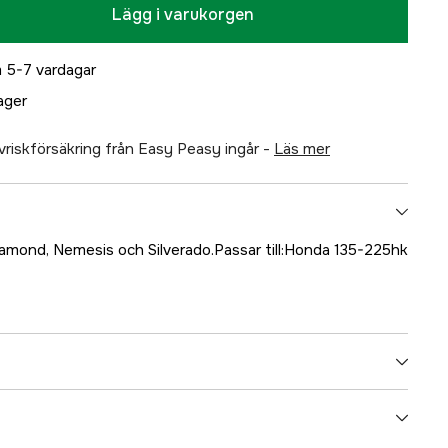
Lägg i varukorgen
 5-7 vardagar
lager
älvriskförsäkring från Easy Peasy ingår -
läs mer
Diamond, Nemesis och Silverado.Passar till:Honda 135-225hk
5000022558