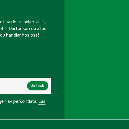
 av det vi säljer. Jakt,
911. Därför kan du alltid
r du handlar hos oss!
Ja tack!
ngen av persondata.
Läs