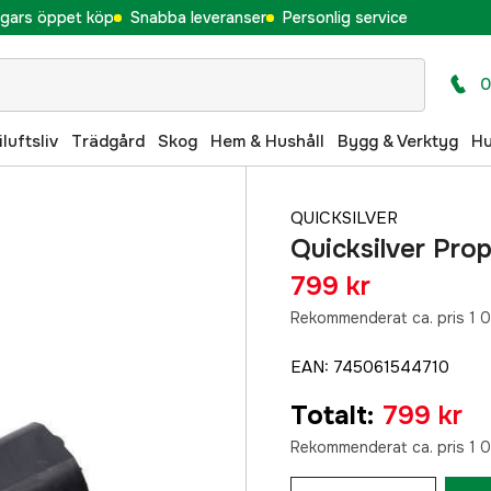
gars öppet köp
Snabba leveranser
Personlig service
0
iluftsliv
Trädgård
Skog
Hem & Hushåll
Bygg & Verktyg
H
QUICKSILVER
Quicksilver Pro
799 kr
Rekommenderat ca. pris 1 0
EAN
:
745061544710
Totalt
:
799 kr
Rekommenderat ca. pris 1 0