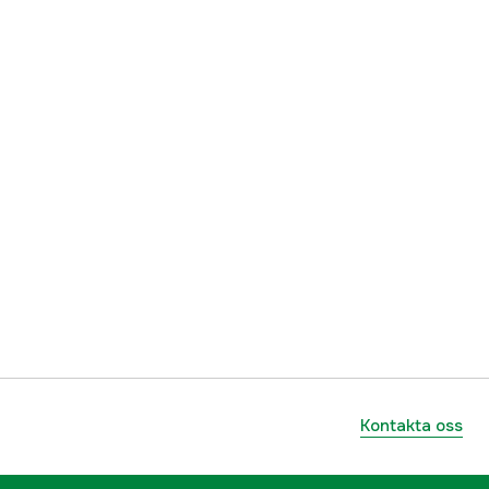
ummer
835278Q1
745061544710
Kontakta oss