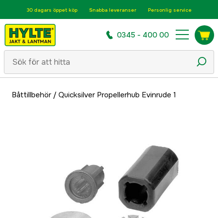
30 dagars öppet köp
Snabba leveranser
Personlig service
0345 - 400 00
Båttillbehör
/
Quicksilver Propellerhub Evinrude 1