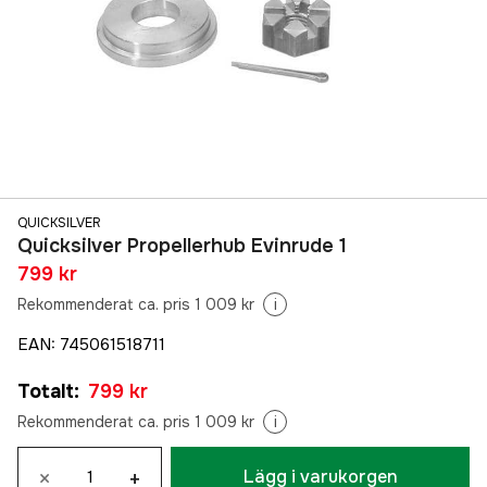
QUICKSILVER
Quicksilver Propellerhub Evinrude 1
799 kr
Rekommenderat ca. pris 1 009 kr
i
EAN
:
745061518711
Totalt
:
799 kr
Rekommenderat ca. pris 1 009 kr
i
×
+
Lägg i varukorgen