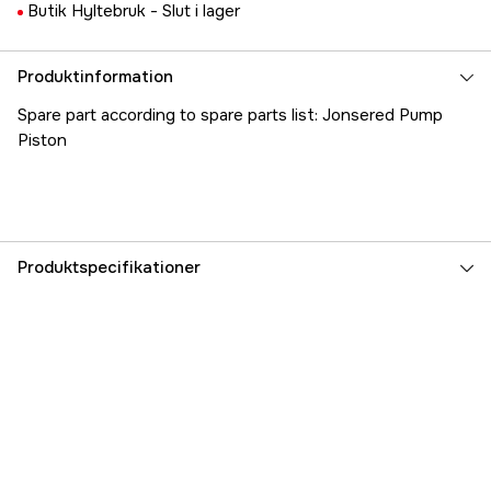
Butik Hyltebruk -
Slut i lager
Produktinformation
Spare part according to spare parts list: Jonsered Pump
Piston
Produktspecifikationer
Referensnummer
1000177234
Tillverkarens artikelnummer
5031847-01
EAN
7392930059948