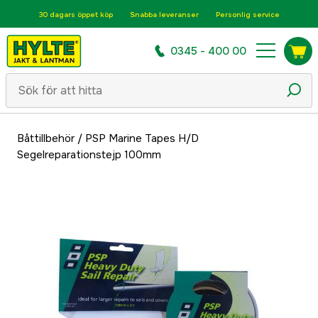
30 dagars öppet köp
Snabba leveranser
Personlig service
0345 - 400 00
Båttillbehör
/
PSP Marine Tapes H/D
Segelreparationstejp 100mm