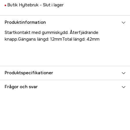
Butik Hyltebruk -
Slut i lager
Produktinformation
Startkontakt med gummiskydd. Återfjädrande
knapp.Gängans längd: 12mmTotal längd: 42mm
Produktspecifikationer
Referensnummer
5000024260
Frågor och svar
Tillverkarens artikelnummer
17.5409
EAN
7393401054097