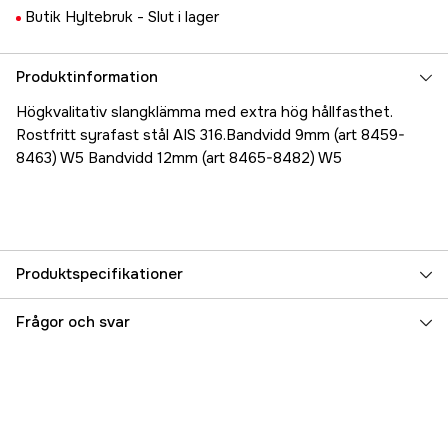
Butik Hyltebruk -
Slut i lager
Produktinformation
Högkvalitativ slangklämma med extra hög hållfasthet.
Rostfritt syrafast stål AIS 316.Bandvidd 9mm (art 8459-
8463) W5 Bandvidd 12mm (art 8465-8482) W5
Produktspecifikationer
Referensnummer
5000023990
Frågor och svar
Tillverkarens artikelnummer
17.8473
EAN
7393401084735