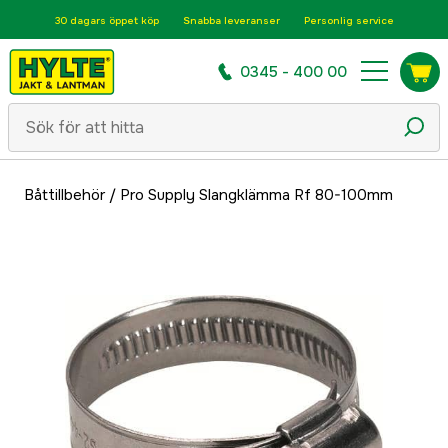
30 dagars öppet köp
Snabba leveranser
Personlig service
0345 - 400 00
Båttillbehör
/
Pro Supply Slangklämma Rf 80-100mm