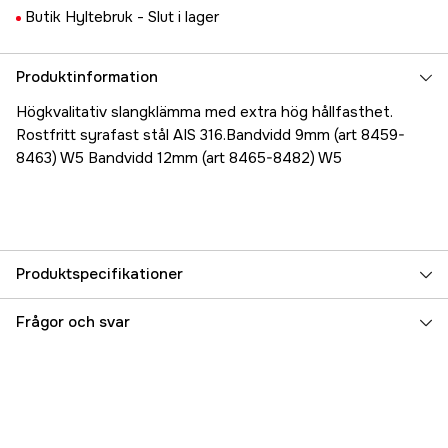
Butik Hyltebruk -
Slut i lager
Produktinformation
Högkvalitativ slangklämma med extra hög hållfasthet.
Rostfritt syrafast stål AIS 316.Bandvidd 9mm (art 8459-
8463) W5 Bandvidd 12mm (art 8465-8482) W5
Produktspecifikationer
Referensnummer
5000023989
Frågor och svar
Tillverkarens artikelnummer
17.8460
EAN
7393401084605