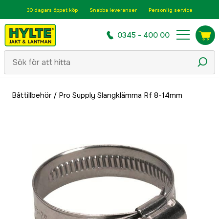
30 dagars öppet köp
Snabba leveranser
Personlig service
0345 - 400 00
Båttillbehör
/
Pro Supply Slangklämma Rf 8-14mm