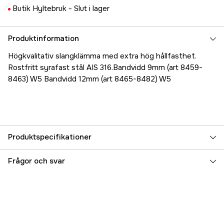
Butik Hyltebruk -
Slut i lager
Produktinformation
Högkvalitativ slangklämma med extra hög hållfasthet.
Rostfritt syrafast stål AIS 316.Bandvidd 9mm (art 8459-
8463) W5 Bandvidd 12mm (art 8465-8482) W5
Produktspecifikationer
Referensnummer
5000023976
Frågor och svar
Tillverkarens artikelnummer
17.8468
EAN
7393401084681