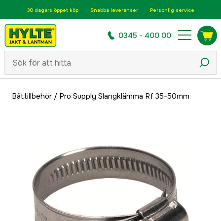
30 dagars öppet köp
Snabba leveranser
Personlig service
0345 - 400 00
Båttillbehör
/
Pro Supply Slangklämma Rf 35-50mm