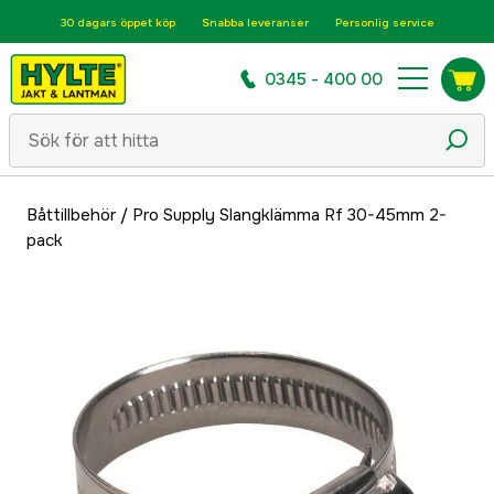
30 dagars öppet köp
Snabba leveranser
Personlig service
0345 - 400 00
Båttillbehör
/
Pro Supply Slangklämma Rf 30-45mm 2-
pack