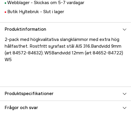
Webblager -
Skickas om 5-7 vardagar
Butik Hyltebruk -
Slut i lager
Produktinformation
2-pack med högkvalitativa slangklämmor med extra hög
hållfasthet. Rostfritt syrafast stål AIS 316.Bandvidd 9mm
(art 84572-84632). W5Bandvidd 12mm (art 84652-84722)
W5
Produktspecifikationer
Referensnummer
5000023975
Frågor och svar
Tillverkarens artikelnummer
17.84672