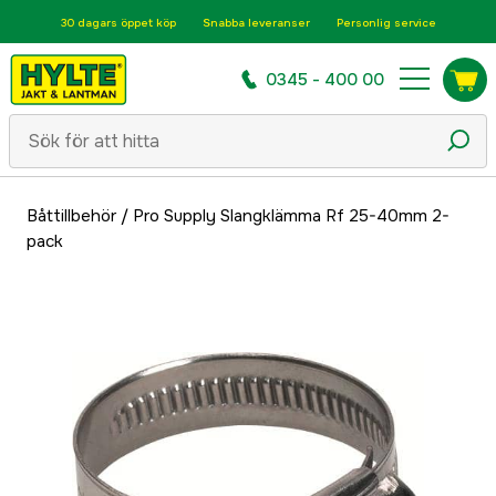
30 dagars öppet köp
Snabba leveranser
Personlig service
0345 - 400 00
Båttillbehör
/
Pro Supply Slangklämma Rf 25-40mm 2-
pack