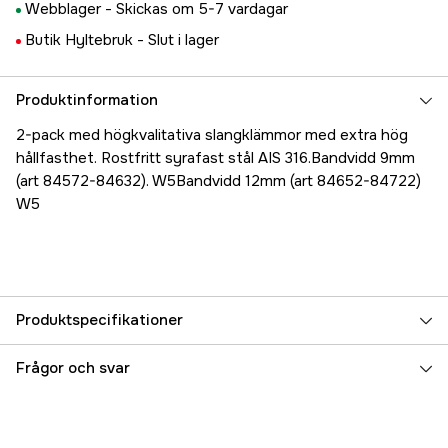
Webblager -
Skickas om 5-7 vardagar
Butik Hyltebruk -
Slut i lager
Produktinformation
2-pack med högkvalitativa slangklämmor med extra hög
hållfasthet. Rostfritt syrafast stål AIS 316.Bandvidd 9mm
(art 84572-84632). W5Bandvidd 12mm (art 84652-84722)
W5
Produktspecifikationer
Referensnummer
5000023973
Frågor och svar
Tillverkarens artikelnummer
17.84662