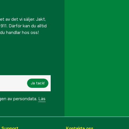
 av det vi säljer. Jakt,
911. Därför kan du alltid
r du handlar hos oss!
Ja tack!
ngen av persondata.
Läs
& Support
Kontakta oss