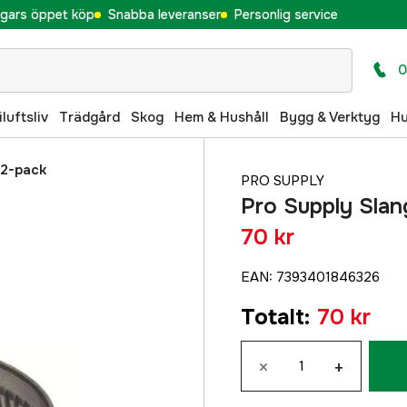
gars öppet köp
Snabba leveranser
Personlig service
0
iluftsliv
Trädgård
Skog
Hem & Hushåll
Bygg & Verktyg
H
 2-pack
PRO SUPPLY
Pro Supply Sla
70 kr
EAN
:
7393401846326
Totalt
:
70 kr
×
+