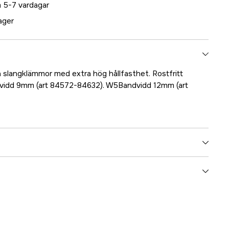
 5-7 vardagar
lager
 slangklämmor med extra hög hållfasthet. Rostfritt
ndvidd 9mm (art 84572-84632). W5Bandvidd 12mm (art
5000023967
ummer
17.84632
7393401846326