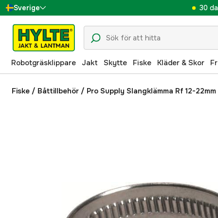
30 da
Sverige
Danmark
Suomi
Robotgräsklippare
Jakt
Skytte
Fiske
Kläder & Skor
Fr
Norge
Deutschland
Fiske
/
Båttillbehör
/
Pro Supply Slangklämma Rf 12-22mm