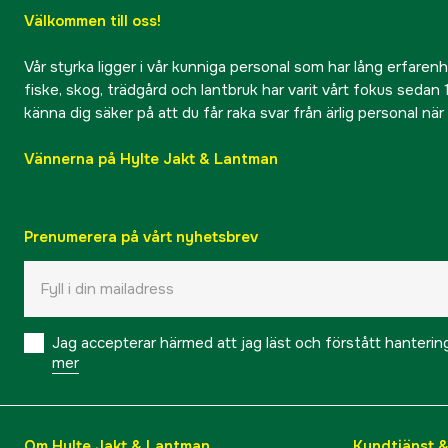
Välkommen till oss!
Vår styrka ligger i vår kunniga personal som har lång erfarenhet
fiske, skog, trädgård och lantbruk har varit vårt fokus sedan 1
känna dig säker på att du får raka svar från ärlig personal nä
Vännerna på Hylte Jakt & Lantman
Prenumerera på vårt nyhetsbrev
Jag accepterar härmed att jag läst och förstått hanteri
mer
Om Hylte Jakt & Lantman
Kundtjänst 