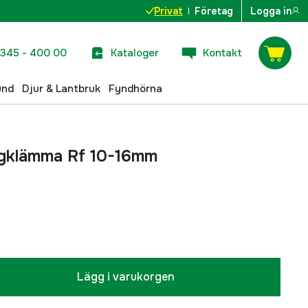
Privat
Företag
Logga in
345 - 400 00
Kataloger
Kontakt
und
Djur & Lantbruk
Fyndhörna
ngklämma Rf 10-16mm
Lägg i varukorgen