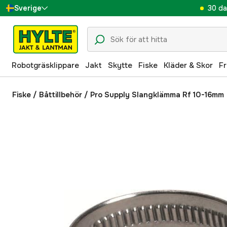
30 da
Sverige
Danmark
Suomi
Robotgräsklippare
Jakt
Skytte
Fiske
Kläder & Skor
Fr
Norge
Deutschland
Fiske
/
Båttillbehör
/
Pro Supply Slangklämma Rf 10-16mm