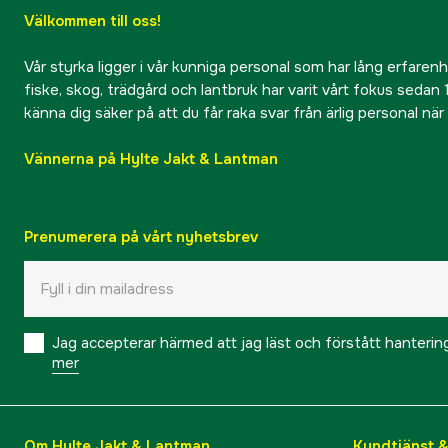
Välkommen till oss!
Vår styrka ligger i vår kunniga personal som har lång erfarenhet
fiske, skog, trädgård och lantbruk har varit vårt fokus sedan 1
känna dig säker på att du får raka svar från ärlig personal nä
Vännerna på Hylte Jakt & Lantman
Prenumerera på vårt nyhetsbrev
Jag accepterar härmed att jag läst och förstått hanteri
mer
Om Hylte Jakt & Lantman
Kundtjänst 