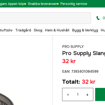
gars öppet köp
Snabba leveranser
Personlig service
0
iluftsliv
Trädgård
Skog
Hem & Hushåll
Bygg & Verktyg
H
PRO SUPPLY
Pro Supply Sla
32 kr
EAN
:
7393401084599
Totalt
:
32 kr
×
+