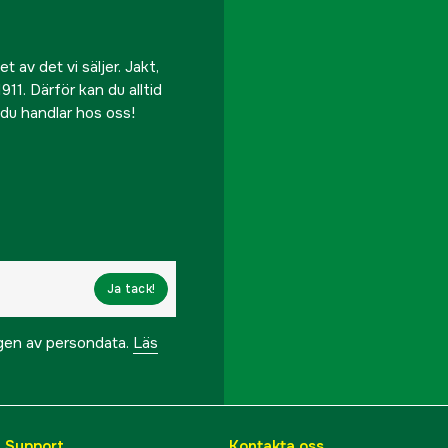
 av det vi säljer. Jakt,
911. Därför kan du alltid
r du handlar hos oss!
Ja tack!
ngen av persondata.
Läs
& Support
Kontakta oss