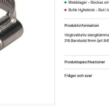
Webblager -
Skickas om
Butik Hyltebruk -
Slut i 
Produktinformation
Högkvalitativ slangklämma 
316.Bandvidd 9mm (art 8
Produktspecifikationer
Referensnummer
Frågor och svar
Tillverkarens artikeln
EAN