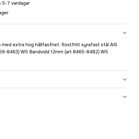
 5-7 vardagar
lager
med extra hög hållfasthet. Rostfritt syrafast stål AIS
459-8463) W5 Bandvidd 12mm (art 8465-8482) W5
5000023959
ummer
17.8459
7393401084599