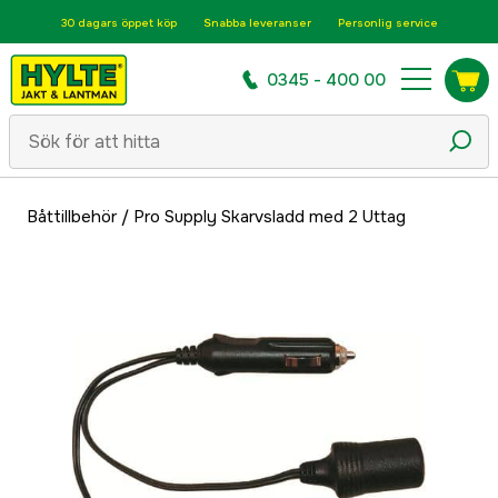
30 dagars öppet köp
Snabba leveranser
Personlig service
0345 - 400 00
Båttillbehör
/
Pro Supply Skarvsladd med 2 Uttag