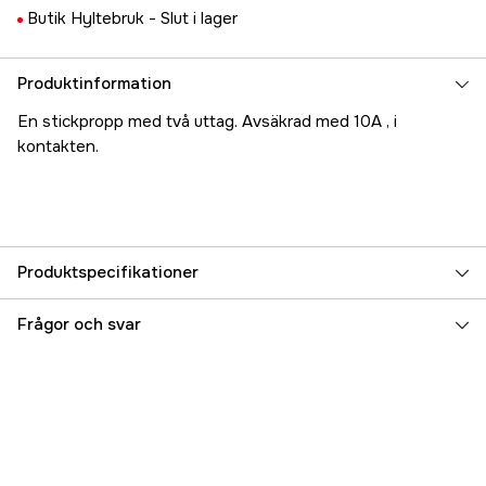
Butik Hyltebruk -
Slut i lager
Produktinformation
En stickpropp med två uttag. Avsäkrad med 10A , i
kontakten.
Produktspecifikationer
Referensnummer
5000023677
Frågor och svar
Tillverkarens artikelnummer
17.71018
EAN
7393401710184