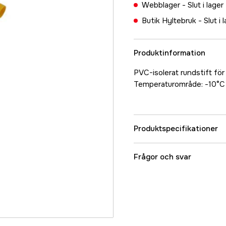
Webblager -
Slut i lager
Butik Hyltebruk -
Slut i 
Produktinformation
PVC-isolerat rundstift fö
Temperaturområde: -10°C t
Produktspecifikationer
Referensnummer
Frågor och svar
Tillverkarens artikeln
EAN