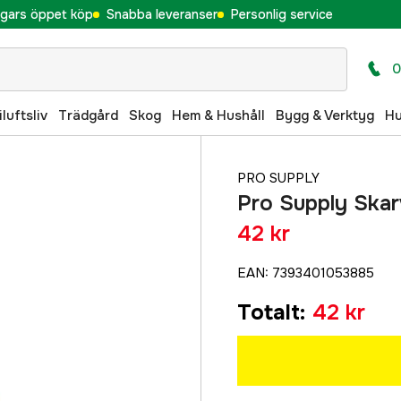
gars öppet köp
Snabba leveranser
Personlig service
0
iluftsliv
Trädgård
Skog
Hem & Hushåll
Bygg & Verktyg
H
PRO SUPPLY
Pro Supply Skar
42 kr
EAN
:
7393401053885
Totalt
:
42 kr