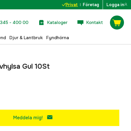
Privat
Företag
Logga in
345 - 400 00
Kataloger
Kontakt
und
Djur & Lantbruk
Fyndhörna
vhylsa Gul 10St
Meddela mig!