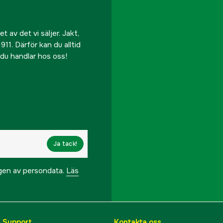
 av det vi säljer. Jakt,
911. Därför kan du alltid
r du handlar hos oss!
Ja tack!
ngen av persondata.
Läs
& Support
Kontakta oss