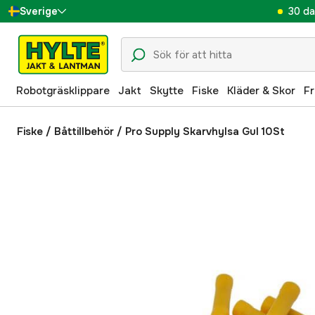
30 da
Sverige
Danmark
Suomi
Robotgräsklippare
Jakt
Skytte
Fiske
Kläder & Skor
Fr
Norge
Deutschland
Fiske
/
Båttillbehör
/
Pro Supply Skarvhylsa Gul 10St