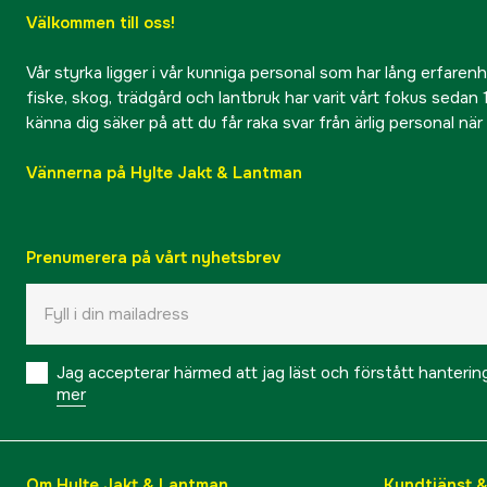
Välkommen till oss!
Vår styrka ligger i vår kunniga personal som har lång erfarenhet
fiske, skog, trädgård och lantbruk har varit vårt fokus sedan 1
känna dig säker på att du får raka svar från ärlig personal nä
Vännerna på Hylte Jakt & Lantman
Prenumerera på vårt nyhetsbrev
Jag accepterar härmed att jag läst och förstått hanteri
mer
Om Hylte Jakt & Lantman
Kundtjänst 