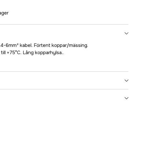
lager
r 4-6mm² kabel. Förtent koppar/mässing.
ill +75°C. Lång kopparhylsa..
5000023661
ummer
17.5388
7393401053885