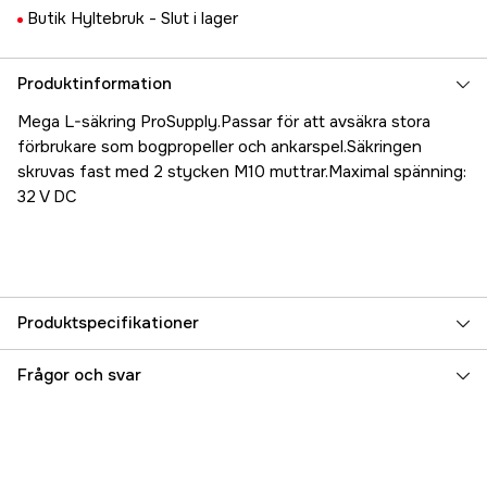
Butik Hyltebruk -
Slut i lager
Produktinformation
Mega L-säkring ProSupply.Passar för att avsäkra stora
förbrukare som bogpropeller och ankarspel.Säkringen
skruvas fast med 2 stycken M10 muttrar.Maximal spänning:
32 V DC
Produktspecifikationer
Referensnummer
5000024594
Frågor och svar
Tillverkarens artikelnummer
17.71593
EAN
7331176370387