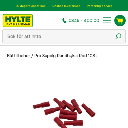
30 dagars öppet köp
Snabba leveranser
Personlig service
0345 - 400 00
Båttillbehör
/
Pro Supply Rundhylsa Röd 10St