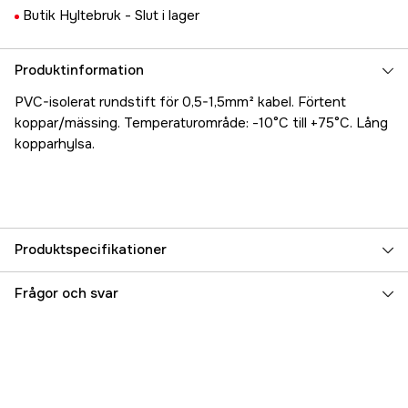
Butik Hyltebruk -
Slut i lager
Produktinformation
PVC-isolerat rundstift för 0,5-1,5mm² kabel. Förtent
koppar/mässing. Temperaturområde: -10°C till +75°C. Lång
kopparhylsa.
Produktspecifikationer
Referensnummer
5000023125
Frågor och svar
Tillverkarens artikelnummer
17.71514
EAN
7393401715141