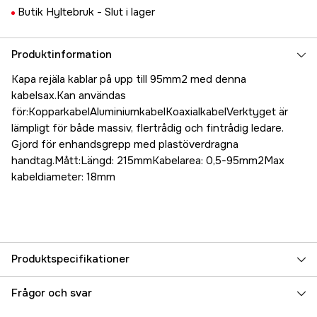
Butik Hyltebruk -
Slut i lager
Produktinformation
Kapa rejäla kablar på upp till 95mm2 med denna
kabelsax.Kan användas
för:KopparkabelAluminiumkabelKoaxialkabelVerktyget är
lämpligt för både massiv, flertrådig och fintrådig ledare.
Gjord för enhandsgrepp med plastöverdragna
handtag.Mått:Längd: 215mmKabelarea: 0,5-95mm2Max
kabeldiameter: 18mm
Produktspecifikationer
Referensnummer
5000070570
Frågor och svar