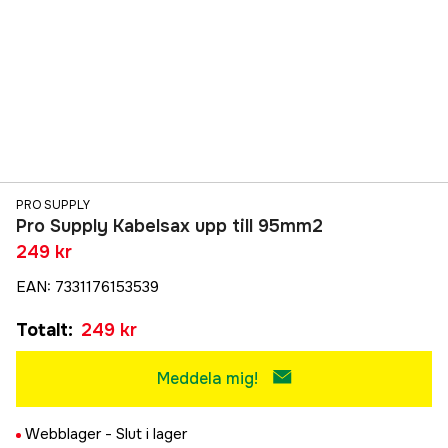
PRO SUPPLY
Pro Supply Kabelsax upp till 95mm2
249 kr
EAN
:
7331176153539
Totalt
:
249 kr
Meddela mig!
Webblager -
Slut i lager