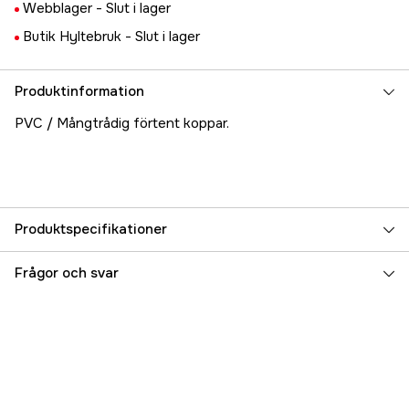
Webblager -
Slut i lager
Butik Hyltebruk -
Slut i lager
Produktinformation
PVC / Mångtrådig förtent koppar.
Produktspecifikationer
Referensnummer
5000031573
Frågor och svar
Tillverkarens artikelnummer
17.71669
EAN
7331176361897