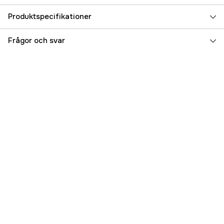
Produktspecifikationer
Referensnummer
5000072325
Frågor och svar
Tillverkarens artikelnummer
17.71645
EAN
7331176141710