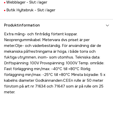
Webblager -
Slut i lager
Butik Hyltebruk -
Slut i lager
Produktinformation
Extra mång- och fintrådig förtent koppar.
Neoprengummikabel. Metervara dvs priset är per
meter.Olje- och väderbeständig. För användning där de
mekaniska påfrestningarna är höga, i både torra och
fuktiga utrymmen, inom- som utomhus. Tekniska data:
Driftspänning: 100V Provspänning: 1000V Temp. område:
Fast förläggning min/max: -40ºC till +80ºC Rörlig
förläggning min/max: -25ºC till +80ºC Minsta böjradie: 5 x
kabelns diameter Godkännanden:CEEn rulle är 50 meter
förutom på art nr 71634 och 71647 som är på rulle om 25
meter.