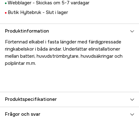
Webblager -
Skickas om 5-7 vardagar
Butik Hyltebruk -
Slut i lager
Produktinformation
Förtennad elkabel i fasta längder med färdigpressade
ringkabelskor i båda ändar. Underlättar elinstallationer
mellan batteri, huvudströmbrytare, huvudsäkringar och
polplintar m.m.
Produktspecifikationer
Referensnummer
5000070566
Frågor och svar
Tillverkarens artikelnummer
17.71614