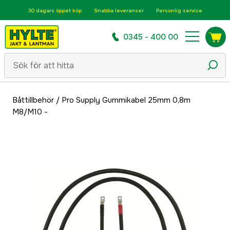
30 dagars öppet köp
Snabba leveranser
Personlig service
0345 - 400 00
Båttillbehör
/
Pro Supply Gummikabel 25mm 0,8m
M8/M10 -