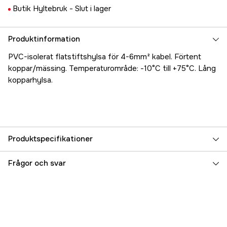
Butik Hyltebruk -
Slut i lager
Produktinformation
PVC-isolerat flatstiftshylsa för 4-6mm² kabel. Förtent
koppar/mässing. Temperaturområde: -10°C till +75°C. Lång
kopparhylsa.
Produktspecifikationer
Referensnummer
5000018374
Frågor och svar
Tillverkarens artikelnummer
17.5337
EAN
7393401053373