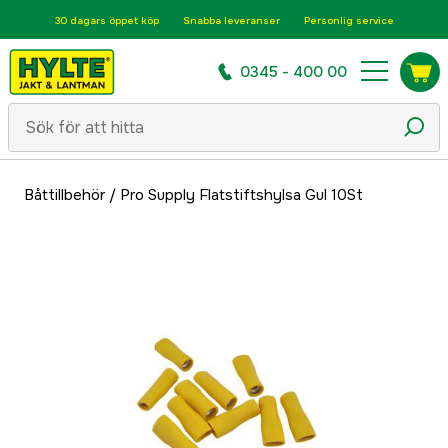
30 dagars öppet köp
Snabba leveranser
Personlig service
0345 - 400 00
Båttillbehör
/
Pro Supply Flatstiftshylsa Gul 10St