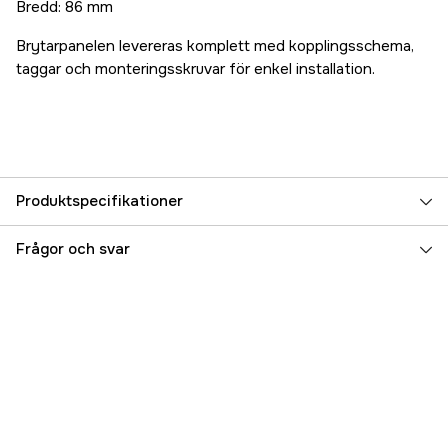
Bredd: 86 mm
Brytarpanelen levereras komplett med kopplingsschema,
taggar och monteringsskruvar för enkel installation.
Produktspecifikationer
Referensnummer
5000097664
Frågor och svar
Tillverkarens artikelnummer
17.71289
EAN
7393401712898