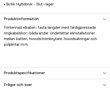
Butik Hyltebruk -
Slut i lager
Produktinformation
Förtennad elkabel i fasta längder med färdigpressade
ringkabelskor i båda ändar. Underlättar elinstallationer
mellan batteri, huvudströmbrytare, huvudsäkringar och
polplintar m.m.
Produktspecifikationer
Referensnummer
5000016667
Frågor och svar
Tillverkarens artikelnummer
17.71616
EAN
7331176103305