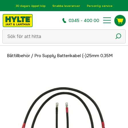
30 dagars öppet köp
Snabba leveranser
Personlig service
0345 - 400 00
Båttillbehör
/
Pro Supply Batterikabel (-)25mm 0,35M