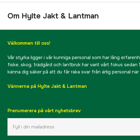
Om Hylte Jakt & Lantman
Välkommen till oss!
Vår styrka ligger i vår kunniga personal som har lång erfarenhet
fiske, skog, trädgård och lantbruk har varit vårt fokus sedan 1
känna dig säker på att du får raka svar från ärlig personal nä
Vännerna på Hylte Jakt & Lantman
Prenumerera på vårt nyhetsbrev