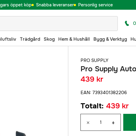
gars öppet köp
Snabba leveranser
Personlig service
0
iluftsliv
Trädgård
Skog
Hem & Hushåll
Bygg & Verktyg
H
PRO SUPPLY
Pro Supply Aut
439 kr
EAN
:
7393401382206
Totalt
:
439 kr
×
+