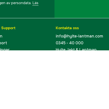
ngen av persondata.
Läs
& Support
Kontakta oss
en
info@hylte-lantman.com
port
0345 - 40 000
ingar
Hylte Jakt & Lantman
Hantverksgatan 15
uider
314 34 Hyltebruk
kort