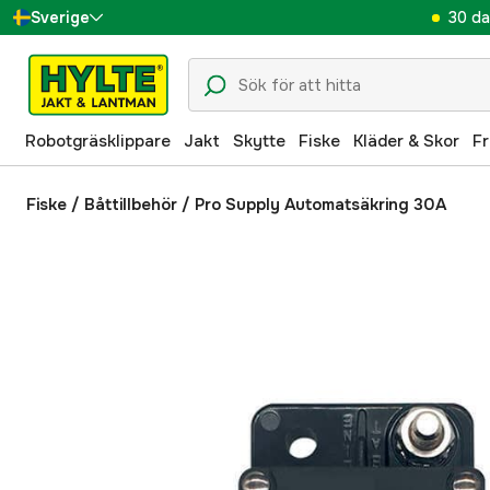
30 da
Sverige
Danmark
Suomi
Robotgräsklippare
Jakt
Skytte
Fiske
Kläder & Skor
Fr
Norge
Deutschland
Fiske
/
Båttillbehör
/
Pro Supply Automatsäkring 30A