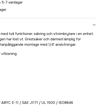
 5-7 vardagar
lager
 med två funktioner, säkring och strömbrytare i en enhet.
ngen har löst ut. Gnistsäker och därmed lämplig för
utanpåliggande montage med 1/4' anslutningar.
r utlösning
 / ABYC E-11 / SAE J1171 / UL 1500 / ISO8846