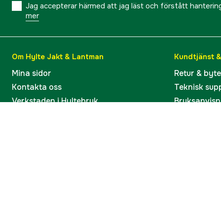
Jag accepterar härmed att jag läst och förstått hanteri
mer
Om Hylte Jakt & Lantman
Kundtjänst 
Mina sidor
Retur & byt
Kontakta oss
Teknisk sup
Verkstaden i Hyltebruk
Bruksanvisn
Jobba hos oss
Artiklar & G
Omdömen och betyg
Varumärken
Våra kataloger
Köp present
Ångra köp