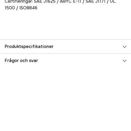
Certifieringar: SAE J1625 / ABYC E-11 / SAE J1171 / UL
1500 / ISO8846
Produktspecifikationer
Referensnummer
5000074933
Frågor och svar
Tillverkarens artikelnummer
17.38230
EAN
7393401382305