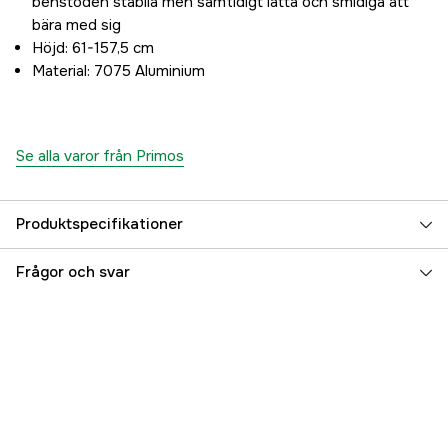
benstöden stabila men samtidigt lätta och smidiga att
bära med sig
Höjd: 61-157,5 cm
Material: 7075 Aluminium
Se alla varor från Primos
Produktspecifikationer
Referensnummer
3000080702
Frågor och svar
Tillverkarens artikelnummer
65916M
EAN
010135010201