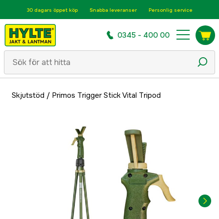
30 dagars öppet köp
Snabba leveranser
Personlig service
0345 - 400 00
Skjutstöd
/
Primos Trigger Stick Vital Tripod