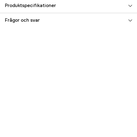
Produktspecifikationer
Referensnummer
3000003230
Frågor och svar
Tillverkarens artikelnummer
1003709
EAN
6411501367501