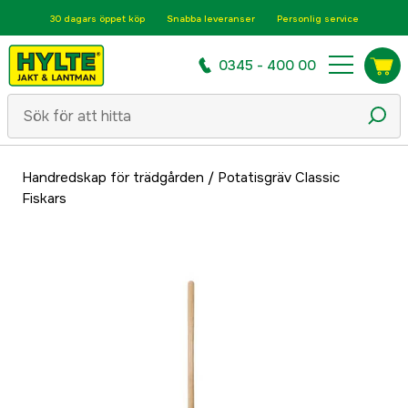
30 dagars öppet köp
Snabba leveranser
Personlig service
0345 - 400 00
Handredskap för trädgården
/
Potatisgräv Classic
Fiskars