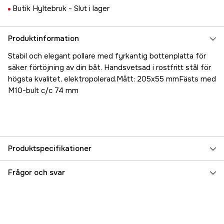
Butik Hyltebruk -
Slut i lager
Produktinformation
Stabil och elegant pollare med fyrkantig bottenplatta för
säker förtöjning av din båt. Handsvetsad i rostfritt stål för
högsta kvalitet, elektropolerad.Mått: 205x55 mmFästs med
M10-bult c/c 74 mm
Produktspecifikationer
Referensnummer
5000022257
Frågor och svar
Tillverkarens artikelnummer
421402
EAN
7320394214023