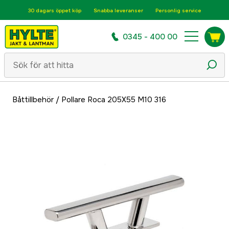
30 dagars öppet köp
Snabba leveranser
Personlig service
0345 - 400 00
Båttillbehör
/
Pollare Roca 205X55 M10 316