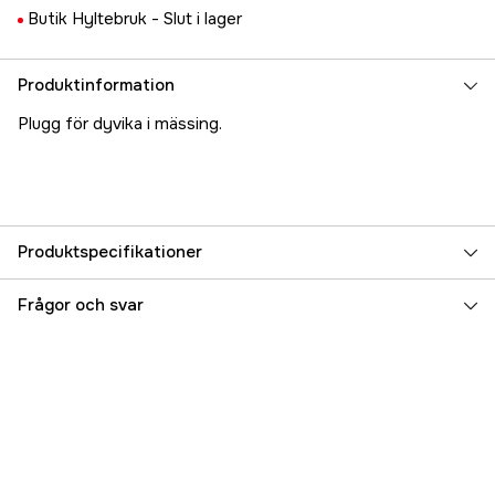
Butik Hyltebruk -
Slut i lager
Produktinformation
Plugg för dyvika i mässing.
Produktspecifikationer
Referensnummer
5000070294
Frågor och svar
Tillverkarens artikelnummer
17.4657
EAN
7393401446571