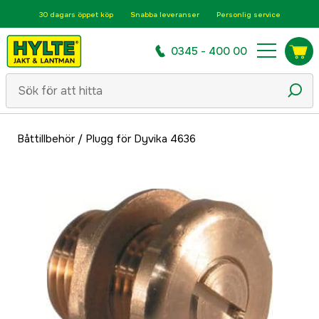
30 dagars öppet köp
Snabba leveranser
Personlig service
0345 - 400 00
Båttillbehör
/
Plugg för Dyvika 4636