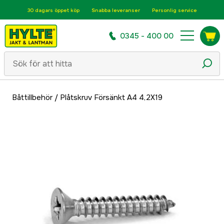
30 dagars öppet köp
Snabba leveranser
Personlig service
0345 - 400 00
Båttillbehör
/
Plåtskruv Försänkt A4 4,2X19