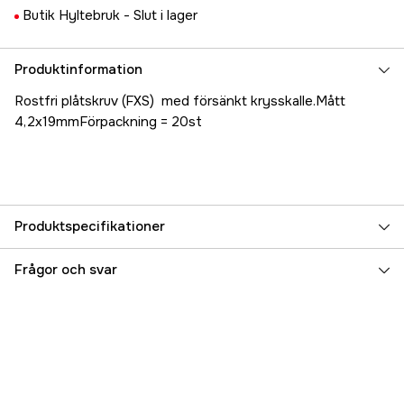
Butik Hyltebruk -
Slut i lager
Produktinformation
Rostfri plåtskruv (FXS) med försänkt krysskalle.Mått
4,2x19mmFörpackning = 20st
Produktspecifikationer
Referensnummer
5000022206
Frågor och svar
Tillverkarens artikelnummer
17.79808
EAN
7331168133693