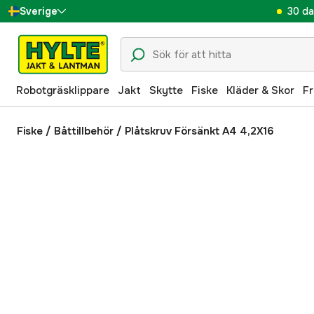
30 da
Sverige
Danmark
Suomi
Robotgräsklippare
Jakt
Skytte
Fiske
Kläder & Skor
Fr
Norge
Deutschland
Fiske
/
Båttillbehör
/
Plåtskruv Försänkt A4 4,2X16