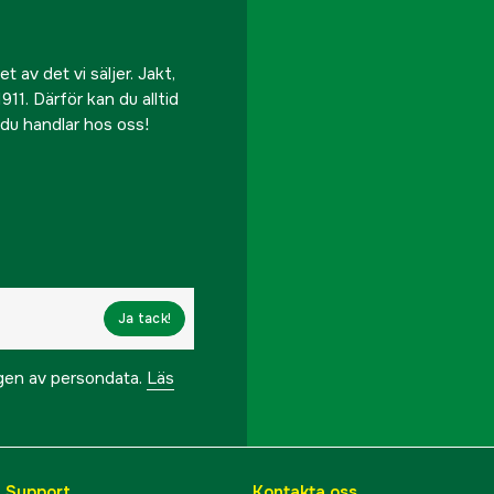
 av det vi säljer. Jakt,
911. Därför kan du alltid
r du handlar hos oss!
Ja tack!
ngen av persondata.
Läs
& Support
Kontakta oss