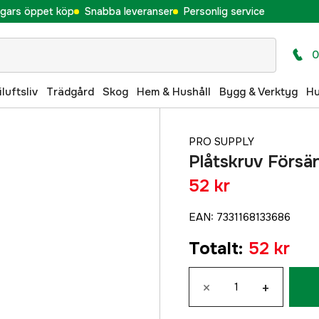
gars öppet köp
Snabba leveranser
Personlig service
0
iluftsliv
Trädgård
Skog
Hem & Hushåll
Bygg & Verktyg
H
PRO SUPPLY
Plåtskruv Försä
52 kr
EAN
:
7331168133686
Totalt
:
52 kr
×
+