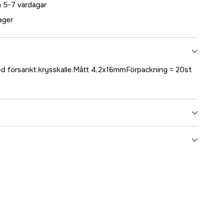
 5-7 vardagar
lager
med försänkt krysskalle.Mått 4,2x16mmFörpackning = 20st
5000022205
ummer
17.79807
7331168133686