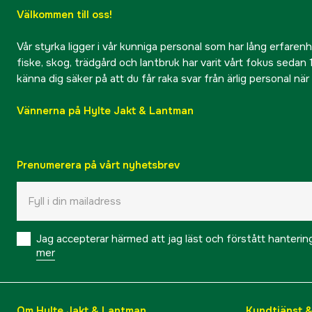
Välkommen till oss!
Vår styrka ligger i vår kunniga personal som har lång erfarenhet
fiske, skog, trädgård och lantbruk har varit vårt fokus sedan 1
känna dig säker på att du får raka svar från ärlig personal nä
Vännerna på Hylte Jakt & Lantman
Prenumerera på vårt nyhetsbrev
Jag accepterar härmed att jag läst och förstått hanteri
mer
Om Hylte Jakt & Lantman
Kundtjänst 