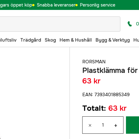
gars öppet köp
Snabba leveranser
Personlig service
0
iluftsliv
Trädgård
Skog
Hem & Hushåll
Bygg & Verktyg
H
RORSMAN
Plastklämma fö
63 kr
EAN
:
7393401885349
Totalt
:
63 kr
×
+