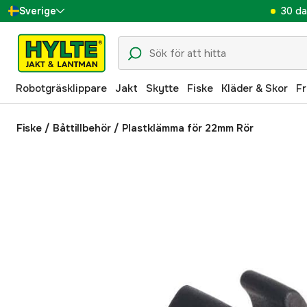
30 da
Sverige
Danmark
Suomi
Robotgräsklippare
Jakt
Skytte
Fiske
Kläder & Skor
Fr
Norge
Deutschland
Fiske
/
Båttillbehör
/
Plastklämma för 22mm Rör