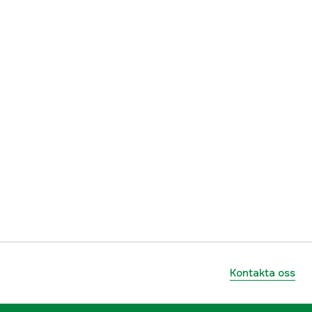
ummer
17.8534
7393401885349
Kontakta oss