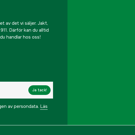
 av det vi säljer. Jakt,
911. Därför kan du alltid
r du handlar hos oss!
Ja tack!
ngen av persondata.
Läs