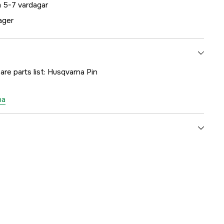
 5-7 vardagar
lager
are parts list: Husqvarna Pin
na
1000182637
ummer
5038929-01
7391883104972