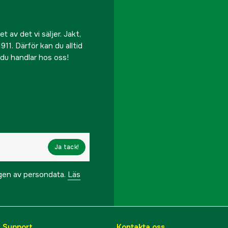
 av det vi säljer. Jakt,
911. Därför kan du alltid
r du handlar hos oss!
Ja tack!
ngen av persondata.
Läs
& Support
Kontakta oss