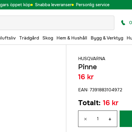
gars öppet köp
Snabba leveranser
Personlig service
0
iluftsliv
Trädgård
Skog
Hem & Hushåll
Bygg & Verktyg
H
HUSQVARNA
Pinne
16 kr
EAN
:
7391883104972
Totalt
:
16 kr
×
+