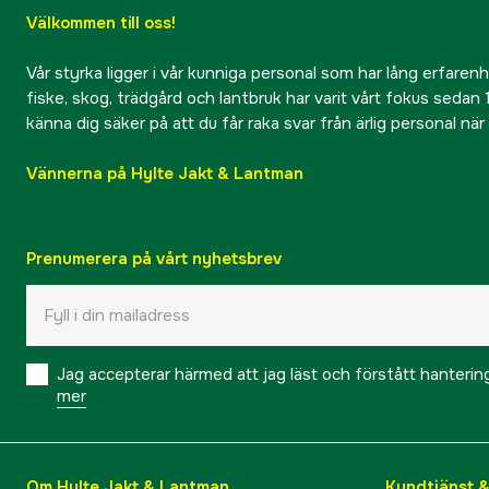
Välkommen till oss!
Vår styrka ligger i vår kunniga personal som har lång erfarenhet
fiske, skog, trädgård och lantbruk har varit vårt fokus sedan 1
känna dig säker på att du får raka svar från ärlig personal nä
Vännerna på Hylte Jakt & Lantman
Prenumerera på vårt nyhetsbrev
Jag accepterar härmed att jag läst och förstått hanteri
mer
Om Hylte Jakt & Lantman
Kundtjänst 