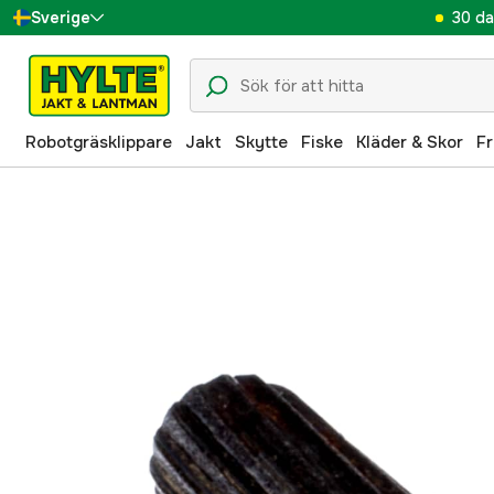
30 da
Sverige
Danmark
Suomi
Robotgräsklippare
Jakt
Skytte
Fiske
Kläder & Skor
Fr
Norge
Deutschland