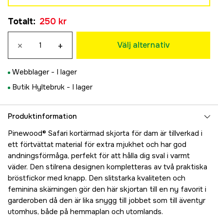
XS
Totalt
:
250 kr
250 kr
S
×
+
250 kr
Välj alternativ
M
499 kr
Webblager -
I lager
L
Butik Hyltebruk -
I lager
499 kr
XL
499 kr
Produktinformation
XXL
Pinewood® Safari kortärmad skjorta för dam är tillverkad i
499 kr
ett förtvättat material för extra mjukhet och har god
andningsförmåga, perfekt för att hålla dig sval i varmt
väder. Den stilrena designen kompletteras av två praktiska
bröstfickor med knapp. Den slitstarka kvaliteten och
feminina skärningen gör den här skjortan till en ny favorit i
garderoben då den är lika snygg till jobbet som till äventyr
utomhus, både på hemmaplan och utomlands.