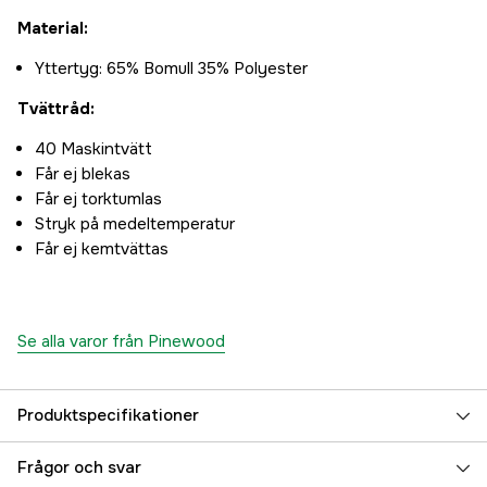
Material:
Yttertyg: 65% Bomull 35% Polyester
Tvättråd:
40 Maskintvätt
Får ej blekas
Får ej torktumlas
Stryk på medeltemperatur
Får ej kemtvättas
Se alla varor från Pinewood
Produktspecifikationer
Color
Moss Green
Frågor och svar