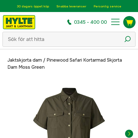
30 dagars öppet köp
Snabba leveranser
Personlig service
0345 - 400 00
Jaktskjorta dam
/
Pinewood Safari Kortarmad Skjorta
Dam Moss Green