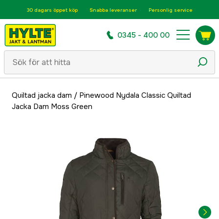
30 dagars öppet köp
Snabba leveranser
Personlig service
0345 - 400 00
Quiltad jacka dam
/
Pinewood Nydala Classic Quiltad
Jacka Dam Moss Green