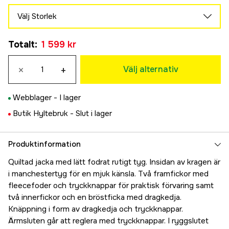
Välj Storlek
XS
Tillfälligt slut
Totalt
:
1 599 kr
1 599 kr
S
Tillfälligt slut
×
+
1 599 kr
Välj alternativ
M
Tillfälligt slut
1 599 kr
Webblager -
I lager
L
Butik Hyltebruk -
Slut i lager
1 599 kr
XL
Tillfälligt slut
1 599 kr
Produktinformation
XXL
Tillfälligt slut
Quiltad jacka med lätt fodrat rutigt tyg. Insidan av kragen är
1 599 kr
i manchestertyg för en mjuk känsla. Två framfickor med
fleecefoder och tryckknappar för praktisk förvaring samt
två innerfickor och en bröstficka med dragkedja.
Knäppning i form av dragkedja och tryckknappar.
Ärmsluten går att reglera med tryckknappar. I ryggslutet