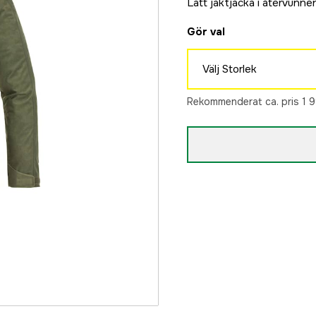
Lätt jaktjacka i återvunne
Gör val
Välj Storlek
XS
Rekommenderat ca. pris 1 9
1 399 kr
S
1 399 kr
M
1 399 kr
L
1 399 kr
XL
1 399 kr
XXL
1 399 kr