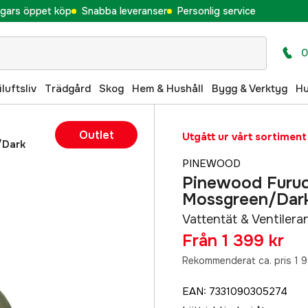
gars öppet köp
Snabba leveranser
Personlig service
0
iluftsliv
Trädgård
Skog
Hem & Hushåll
Bygg & Verktyg
H
Outlet
Utgått ur vårt sortiment
/Dark
PINEWOOD
Pinewood Furud
Mossgreen/Dar
Vattentät & Ventilera
Från
1 399 kr
Rekommenderat ca. pris 1 9
EAN
:
7331090305274