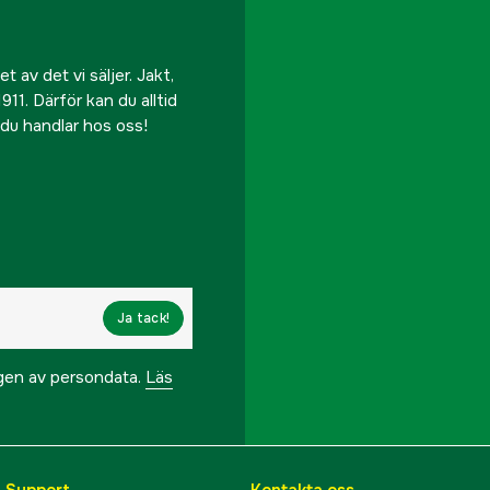
 av det vi säljer. Jakt,
911. Därför kan du alltid
r du handlar hos oss!
Ja tack!
ngen av persondata.
Läs
& Support
Kontakta oss