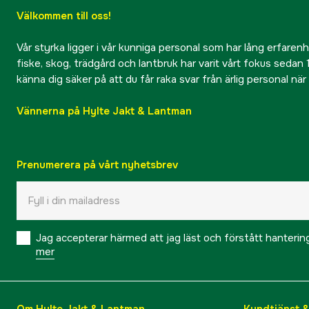
Välkommen till oss!
Vår styrka ligger i vår kunniga personal som har lång erfarenhet
fiske, skog, trädgård och lantbruk har varit vårt fokus sedan 1
känna dig säker på att du får raka svar från ärlig personal nä
Vännerna på Hylte Jakt & Lantman
Prenumerera på vårt nyhetsbrev
Jag accepterar härmed att jag läst och förstått hanteri
mer
Om Hylte Jakt & Lantman
Kundtjänst 