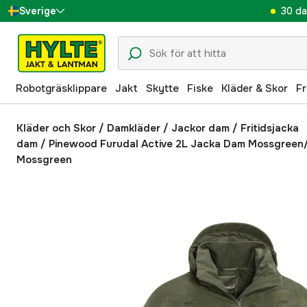
30 da
Sverige
Danmark
Suomi
Robotgräsklippare
Jakt
Skytte
Fiske
Kläder & Skor
Fr
Norge
Deutschland
Kläder och Skor
/
Damkläder
/
Jackor dam
/
Fritidsjacka
dam
/
Pinewood Furudal Active 2L Jacka Dam Mossgreen
Mossgreen