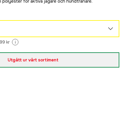
n polyester för aktiva jägare och hundtränare.
99 kr
i
Slutsåld
Utgått ur vårt sortiment
Slutsåld
Slutsåld
Slutsåld
Slutsåld
Slutsåld