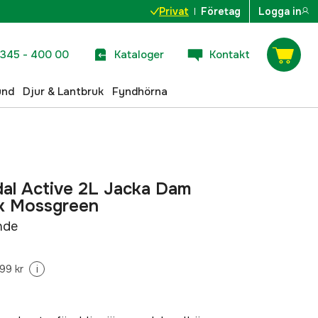
Privat
Företag
Logga in
345 - 400 00
Kataloger
Kontakt
und
Djur & Lantbruk
Fyndhörna
al Active 2L Jacka Dam
k Mossgreen
nde
99 kr
i