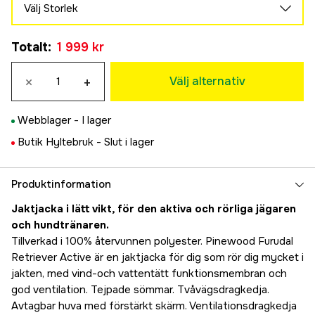
Välj Storlek
XS
Totalt
:
1 999 kr
1 999 kr
S
×
+
1 999 kr
Välj alternativ
M
Tillfälligt slut
1 999 kr
Webblager -
I lager
L
Butik Hyltebruk -
Slut i lager
1 999 kr
XL
1 999 kr
Produktinformation
XXL
Tillfälligt slut
Jaktjacka i lätt vikt, för den aktiva och rörliga jägaren
1 999 kr
och hundtränaren.
Tillverkad i 100% återvunnen polyester. Pinewood Furudal
Retriever Active är en jaktjacka för dig som rör dig mycket i
jakten, med vind-och vattentätt funktionsmembran och
god ventilation. Tejpade sömmar. Tvåvägsdragkedja.
Avtagbar huva med förstärkt skärm. Ventilationsdragkedja