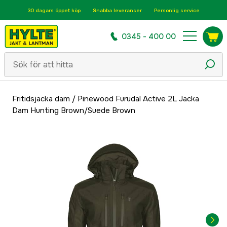
30 dagars öppet köp
Snabba leveranser
Personlig service
0345 - 400 00
Fritidsjacka dam
/
Pinewood Furudal Active 2L Jacka
Dam Hunting Brown/Suede Brown