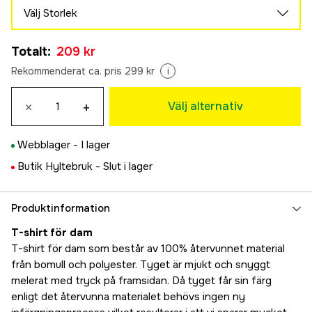
Välj Storlek
XS
Totalt
:
209 kr
209 kr
S
Rekommenderat ca. pris 299 kr
i
209 kr
M
×
+
Välj alternativ
209 kr
L
Webblager -
I lager
209 kr
XL
Butik Hyltebruk -
Slut i lager
209 kr
XXL
Produktinformation
209 kr
T-shirt för dam
T-shirt för dam som består av 100% återvunnet material
från bomull och polyester. Tyget är mjukt och snyggt
melerat med tryck på framsidan. Då tyget får sin färg
enligt det återvunna materialet behövs ingen ny