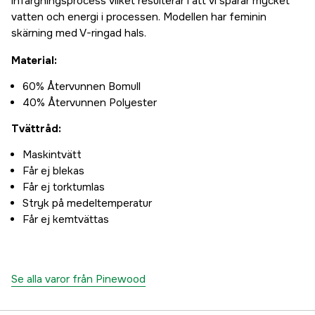
infärgningsprocess vilket resulterar i att vi sparar mycket
vatten och energi i processen. Modellen har feminin
skärning med V-ringad hals.
Material:
60% Återvunnen Bomull
40% Återvunnen Polyester
Tvättråd:
Maskintvätt
Får ej blekas
Får ej torktumlas
Stryk på medeltemperatur
Får ej kemtvättas
Se alla varor från Pinewood