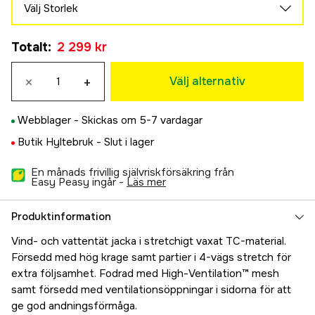
Välj Storlek
XS
Totalt
:
2 299 kr
2 299 kr
S
×
+
2 299 kr
Välj alternativ
M
2 299 kr
Webblager -
Skickas om 5-7 vardagar
L
Butik Hyltebruk -
Slut i lager
2 299 kr
XL
En månads frivillig självriskförsäkring från
2 299 kr
Easy Peasy ingår -
läs mer
XXL
2 299 kr
Produktinformation
Vind- och vattentät jacka i stretchigt vaxat TC-material.
Försedd med hög krage samt partier i 4-vägs stretch för
extra följsamhet. Fodrad med High-Ventilation™ mesh
samt försedd med ventilationsöppningar i sidorna för att
ge god andningsförmåga.