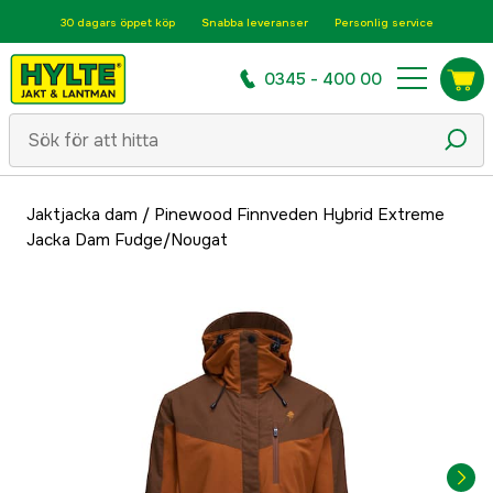
30 dagars öppet köp
Snabba leveranser
Personlig service
0345 - 400 00
Jaktjacka dam
/
Pinewood Finnveden Hybrid Extreme
Jacka Dam Fudge/Nougat