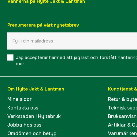
Vännerna på Hylte Jakt & Lantman
Prenumerera på vårt nyhetsbrev
Jag accepterar härmed att jag läst och förstått hanteri
mer
Om Hylte Jakt & Lantman
Kundtjänst 
Mina sidor
Retur & byt
Kontakta oss
Teknisk sup
Verkstaden i Hyltebruk
Bruksanvisn
Jobba hos oss
Artiklar & G
Omdömen och betyg
Varumärken