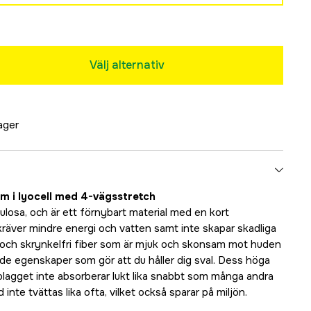
Tillfälligt slut
Tillfälligt slut
Välj alternativ
lager
Tillfälligt slut
Tillfälligt slut
am i lyocell med 4-vägsstretch
llulosa, och är ett förnybart material med en kort
Tillfälligt slut
kräver mindre energi och vatten samt inte skapar skadliga
tt och skrynkelfri fiber som är mjuk och skonsam mot huden
de egenskaper som gör att du håller dig sval. Dess höga
lagget inte absorberar lukt lika snabbt som många andra
nte tvättas lika ofta, vilket också sparar på miljön.