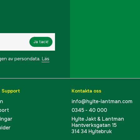
Ja tack!
ngen av persondata.
Läs
& Support
Kontakta oss
en
info@hylte-lantman.com
port
0345 - 40 000
ingar
Hylte Jakt & Lantman
Hantverksgatan 15
uider
314 34 Hyltebruk