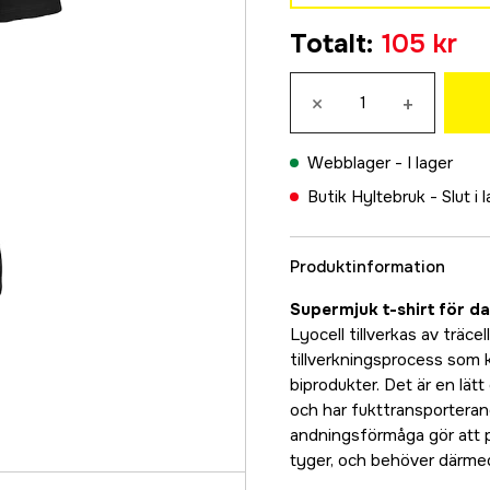
XS
Totalt
:
105 kr
349 kr
S
×
+
349 kr
M
Webblager -
I lager
105 kr
Butik Hyltebruk -
Slut i 
L
349 kr
Produktinformation
XL
349 kr
Supermjuk t-shirt för d
XXL
Lyocell tillverkas av träce
349 kr
tillverkningsprocess som 
biprodukter. Det är en lä
och har fukttransporteran
andningsförmåga gör att p
tyger, och behöver därmed i