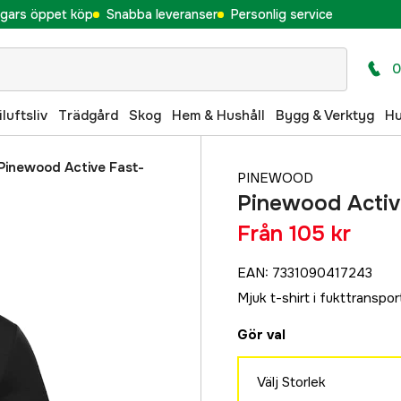
gars öppet köp
Snabba leveranser
Personlig service
0
iluftsliv
Trädgård
Skog
Hem & Hushåll
Bygg & Verktyg
H
Pinewood Active Fast-
PINEWOOD
Pinewood Activ
Från
105 kr
EAN
:
7331090417243
Mjuk t-shirt i fukttranspo
Gör val
Välj Storlek