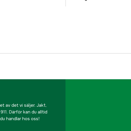
Färgton
Dam/Herr
Referensnummer
Tillverkarens artikeln
EAN
 av det vi säljer. Jakt,
911. Därför kan du alltid
r du handlar hos oss!