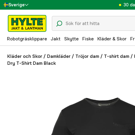
30 da
Sverige
Danmark
Suomi
Robotgräsklippare
Jakt
Skytte
Fiske
Kläder & Skor
Fr
Norge
Deutschland
Kläder och Skor
/
Damkläder
/
Tröjor dam
/
T-shirt dam
/
Dry T-Shirt Dam Black