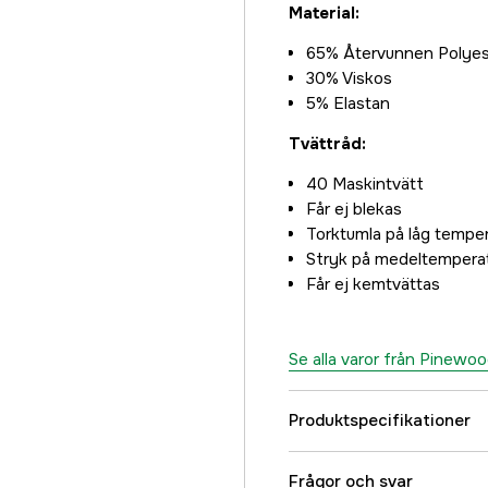
Material:
65% Återvunnen Polyes
30% Viskos
5% Elastan
Tvättråd:
40 Maskintvätt
Får ej blekas
Torktumla på låg temper
Stryk på medeltempera
Får ej kemtvättas
Se alla varor från Pinewo
Produktspecifikationer
Color
Frågor och svar