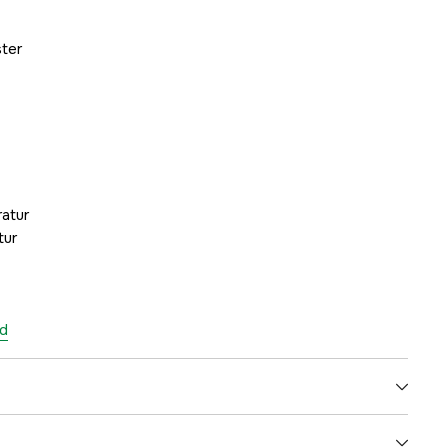
ter
atur
tur
od
Black