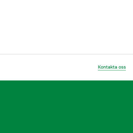
Svart
Dam
3000068511
ummer
1-33240400004
Kontakta oss
7331090417243