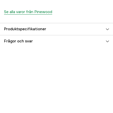
Se alla varor från Pinewood
Produktspecifikationer
Color
Plum
Frågor och svar
Färgton
Lila
Dam/Herr
Dam
Referensnummer
3000068055
Tillverkarens artikelnummer
1-32250581004
EAN
7331090428843