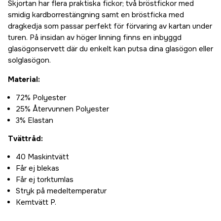
Skjortan har flera praktiska fickor; två bröstfickor med
smidig kardborrestängning samt en bröstficka med
dragkedja som passar perfekt för förvaring av kartan under
turen. På insidan av höger linning finns en inbyggd
glasögonservett där du enkelt kan putsa dina glasögon eller
solglasögon.
Material:
72% Polyester
25% Återvunnen Polyester
3% Elastan
Tvättråd:
40 Maskintvätt
Får ej blekas
Får ej torktumlas
Stryk på medeltemperatur
Kemtvätt P.