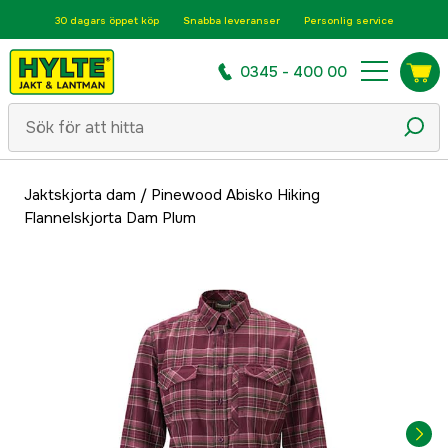
30 dagars öppet köp
Snabba leveranser
Personlig service
0345 - 400 00
Jaktskjorta dam
/
Pinewood Abisko Hiking
Flannelskjorta Dam Plum