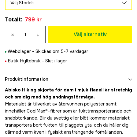
Välj Storlek
XS
Totalt
:
799 kr
799 kr
S
Tillfälligt slut
×
+
799 kr
Välj alternativ
M
799 kr
Webblager -
Skickas om 5-7 vardagar
L
Butik Hyltebruk -
Slut i lager
799 kr
XL
Tillfälligt slut
799 kr
Produktinformation
XXL
Tillfälligt slut
Abisko Hiking skjorta för dam i mjuk flanell är stretchig
799 kr
och smidig med hög andningsförmåga.
Materialet är tillverkat av återvunnen polyester samt
innehåller CoolMax®-fibrer som är fukttransporterande och
snabbtorkande. Blir du svettig eller blöt kommer materialet
transportera bort fukten till plaggets yta, och du håller dig
därmed varm även i fysiskt ansträngande förhållanden.