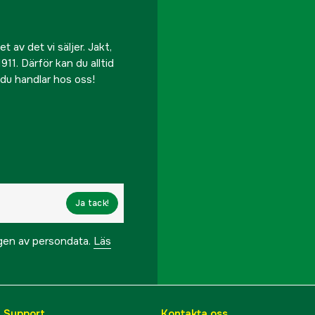
 av det vi säljer. Jakt,
911. Därför kan du alltid
r du handlar hos oss!
Ja tack!
ngen av persondata.
Läs
& Support
Kontakta oss