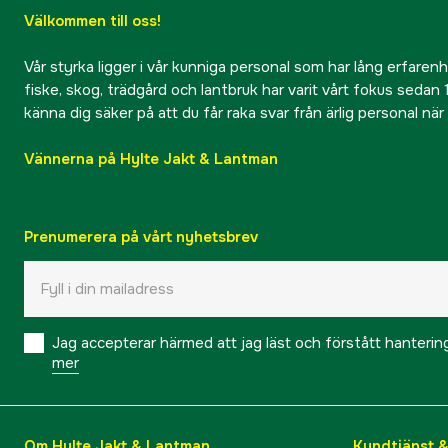
Välkommen till oss!
Vår styrka ligger i vår kunniga personal som har lång erfarenhet
fiske, skog, trädgård och lantbruk har varit vårt fokus sedan 1
känna dig säker på att du får raka svar från ärlig personal nä
Vännerna på Hylte Jakt & Lantman
Prenumerera på vårt nyhetsbrev
Jag accepterar härmed att jag läst och förstått hanteri
mer
Om Hylte Jakt & Lantman
Kundtjänst 