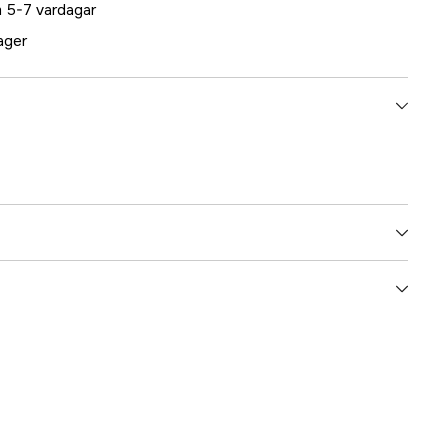
 5-7 vardagar
lager
5000022168
ummer
850-1
7350001560205