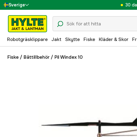
30 da
Sverige
Danmark
Suomi
Robotgräsklippare
Jakt
Skytte
Fiske
Kläder & Skor
Fr
Norge
Deutschland
Fiske
/
Båttillbehör
/
Pil Windex 10