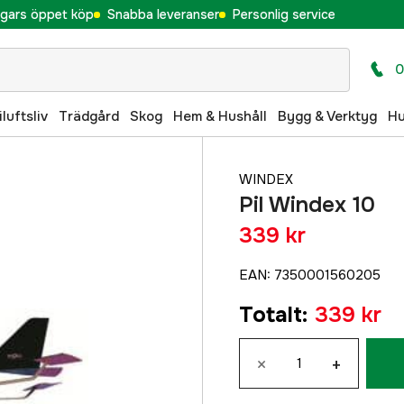
gars öppet köp
Snabba leveranser
Personlig service
0
iluftsliv
Trädgård
Skog
Hem & Hushåll
Bygg & Verktyg
H
WINDEX
Pil Windex 10
339 kr
EAN
:
7350001560205
Totalt
:
339 kr
×
+