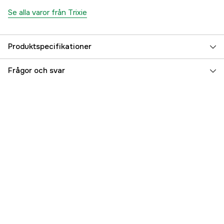
Se alla varor från Trixie
Produktspecifikationer
Djurtyp
Hund
Frågor och svar
Referensnummer
3000044290
Tillverkarens artikelnummer
311432
EAN
7330001014373