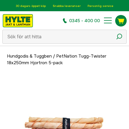
30 dagars öppet köp
Snabba leveranser
Personlig service
0345 - 400 00
Hundgodis & Tuggben
/
PetNation Tugg-Twister
18x250mm Hjortron 5-pack