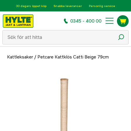
30 dagars öppet köp
Snabba leveranser
Personlig service
0345 - 400 00
Kattleksaker
/
Petcare Kattklös Catti Beige 79cm